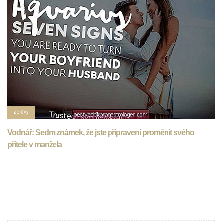
zprávy
Vodnář: Sedm známek, že jste připraveni proměnit svého
přítele v manžela