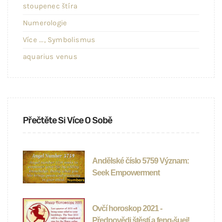
stoupenec štíra
Numerologie
Více ..., Symbolismus
aquarius venus
Přečtěte Si Více O Sobě
Andělské číslo 5759 Význam:
Seek Empowerment
Ovčí horoskop 2021 -
Předpovědi štěstí a feng-šuej!