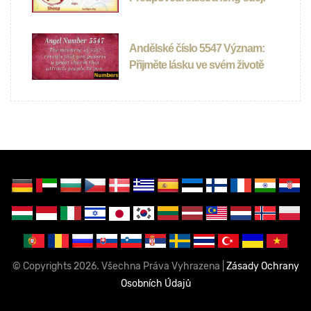
Andělské číslo 5547 Význam:
Přijměte lásku ve svém životě
© Copyrights 2026. Všechna Práva Vyhrazena |
Zásady Ochrany
Osobních Údajů