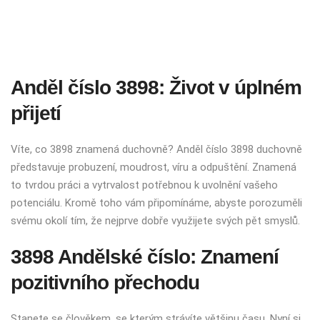
Anděl číslo 3898: Život v úplném
přijetí
Víte, co 3898 znamená duchovně? Anděl číslo 3898 duchovně
představuje probuzení, moudrost, víru a odpuštění. Znamená
to tvrdou práci a vytrvalost potřebnou k uvolnění vašeho
potenciálu. Kromě toho vám připomínáme, abyste porozuměli
svému okolí tím, že nejprve dobře využijete svých pět smyslů.
3898 Andělské číslo: Znamení
pozitivního přechodu
Stanete se člověkem, se kterým strávíte většinu času. Nyní si