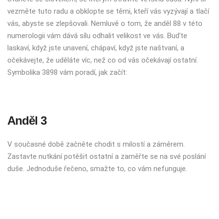
vezměte tuto radu a obklopte se těmi, kteří vás vyzývají a tlačí
vás, abyste se zlepšovali. Nemluvě o tom, že anděl 88 v této
numerologii vám dává sílu odhalit velikost ve vás. Buďte
laskaví, když jste unavení, chápaví, když jste naštvaní, a
očekávejte, že uděláte víc, než co od vás očekávají ostatní.
Symbolika 3898 vám poradí, jak začít:
Anděl 3
V současné době začněte chodit s milostí a záměrem.
Zastavte nutkání potěšit ostatní a zaměřte se na své poslání
duše. Jednoduše řečeno, smažte to, co vám nefunguje.