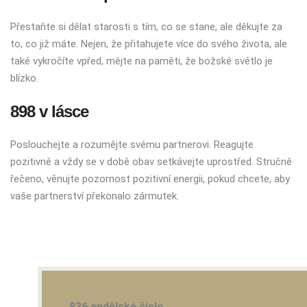
Přestaňte si dělat starosti s tím, co se stane, ale děkujte za
to, co již máte. Nejen, že přitahujete více do svého života, ale
také vykročíte vpřed, mějte na paměti, že božské světlo je
blízko.
898 v lásce
Poslouchejte a rozumějte svému partnerovi. Reagujte
pozitivně a vždy se v době obav setkávejte uprostřed. Stručně
řečeno, věnujte pozornost pozitivní energii, pokud chcete, aby
vaše partnerství překonalo zármutek.
836 andělské číslo