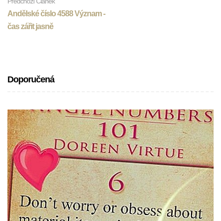
Předchozí Článek
Andělské číslo 4588 Význam -
čas zářit jasně
Doporučená