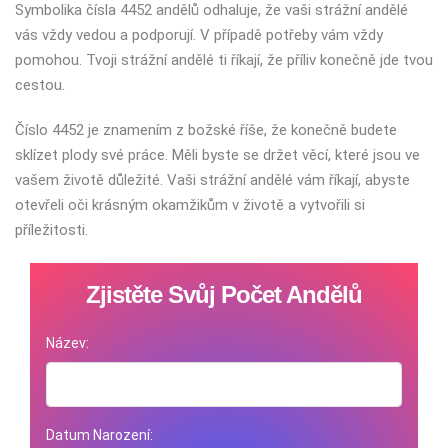
Symbolika čísla 4452 andělů odhaluje, že vaši strážní andělé
vás vždy vedou a podporují. V případě potřeby vám vždy
pomohou. Tvoji strážní andělé ti říkají, že příliv konečně jde tvou
cestou.
Číslo 4452 je znamením z božské říše, že konečně budete
sklízet plody své práce. Měli byste se držet věcí, které jsou ve
vašem životě důležité. Vaši strážní andělé vám říkají, abyste
otevřeli oči krásným okamžikům v životě a vytvořili si
příležitosti.
Zjistěte Svůj Počet Andělů
Název:
Datum Narození: