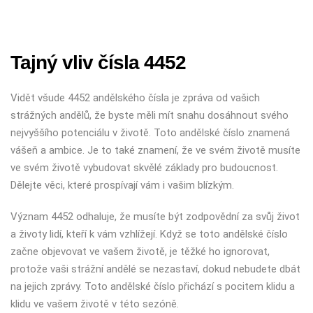
Tajný vliv čísla 4452
Vidět všude 4452 andělského čísla je zpráva od vašich
strážných andělů, že byste měli mít snahu dosáhnout svého
nejvyššího potenciálu v životě. Toto andělské číslo znamená
vášeň a ambice. Je to také znamení, že ve svém životě musíte
ve svém životě vybudovat skvělé základy pro budoucnost.
Dělejte věci, které prospívají vám i vašim blízkým.
Význam 4452 odhaluje, že musíte být zodpovědní za svůj život
a životy lidí, kteří k vám vzhlížejí. Když se toto andělské číslo
začne objevovat ve vašem životě, je těžké ho ignorovat,
protože vaši strážní andělé se nezastaví, dokud nebudete dbát
na jejich zprávy. Toto andělské číslo přichází s pocitem klidu a
klidu ve vašem životě v této sezóně.