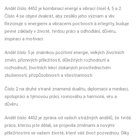
Anděl číslo 4452 je kombinací energií a vibrací čísel 4, 5 a 2.
Číslo 4 se objeví dvakrát, aby zesílilo jeho význam a vliv.
Rezonuje s energiemi a vibracemi poctivosti a integrity, buduje
pevné základy v životě, tvrdou práci a odhodlání, důvěru,
inspiraci a motivaci.
Anděl číslo 5 je známkou pozitivní energie, velkých životních
změn, příznivých příležitostí, důležitých rozhodnutí a
rozhodnutí, životních lekcí získaných prostřednictvím
zkušeností, přizpůsobivosti a všestrannosti.
Číslo 2 na druhé straně znamená dualitu, diplomacii a mediaci,
spolupráci a týmovou práci, rovnováhu a harmonii, víru a
důvěru.
Anděl číslo 4452 je zpráva od vašich strážných andělů, že tvrdá
práce, kterou jste dělali, se projevila změnami a novými
příležitostmi ve vašem životě, které váš život pozvednou. Díky