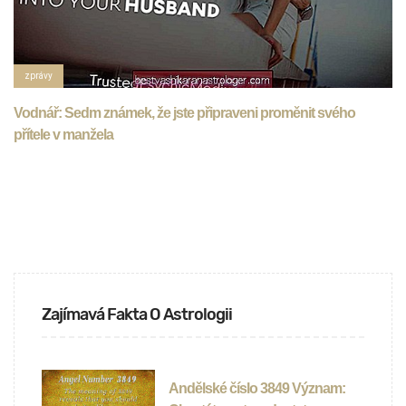
zprávy
Vodnář: Sedm známek, že jste připraveni proměnit svého
přítele v manžela
Zajímavá Fakta O Astrologii
Andělské číslo 3849 Význam: