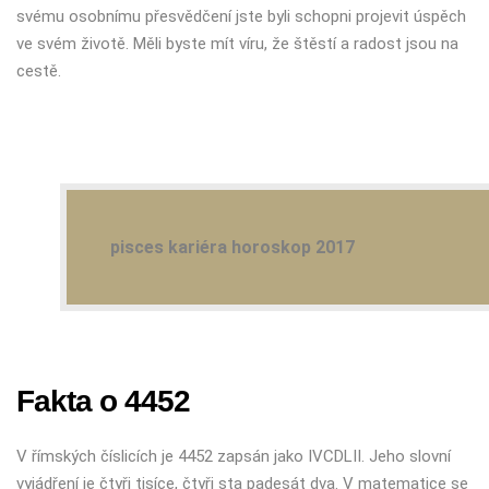
svému osobnímu přesvědčení jste byli schopni projevit úspěch
ve svém životě. Měli byste mít víru, že štěstí a radost jsou na
cestě.
pisces kariéra horoskop 2017
Fakta o 4452
V římských číslicích je 4452 zapsán jako IVCDLII. Jeho slovní
vyjádření je čtyři tisíce, čtyři sta padesát dva. V matematice se