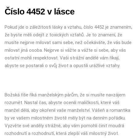
Číslo 4452 v lásce
Pokud jde o záležitosti lásky a vztahu, číslo 4452 je znamením,
že byste měli odejít z toxických vztahů. Je to znamení, že
musíte nejprve milovat sami sebe, než očekáváte, že vás bude
milovat jiná osoba. Nejprve si vážte a vážte si sebe, aby vás
ostatní mohli respektovat. Vaši strážní andělé vám říkají,
abyste se postarali o svůj život a opustili urážlivé vztahy.
Božská říše říká manželským párům, že si musíte navzájem
rozumět. Nastal čas, abyste ocenili maličkosti, které váš
manžel dělá, aby okořenil vaše manželství. Vášeň a romantika
by ve vašem milostném životě měly být na denním pořádku.
Vyzvěte své anděly strážné, aby vám pomohli činit moudrá
rozhodnutí a rozhodnutí, která zlepší váš milostný život.