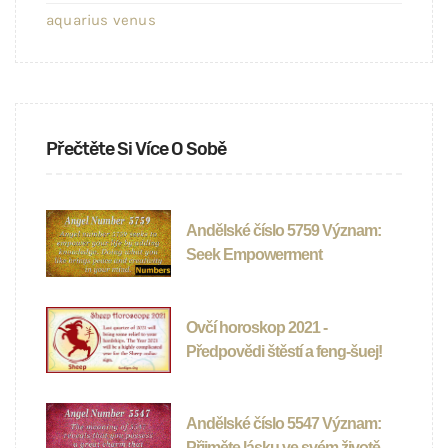
aquarius venus
Přečtěte Si Více O Sobě
Andělské číslo 5759 Význam:
Seek Empowerment
Ovčí horoskop 2021 -
Předpovědi štěstí a feng-šuej!
Andělské číslo 5547 Význam:
Přijměte lásku ve svém životě