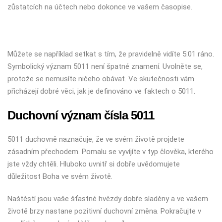
zůstatcích na účtech nebo dokonce ve vašem časopise.
Můžete se například setkat s tím, že pravidelně vidíte 5:01 ráno.
Symbolický význam 5011 není špatné znamení. Uvolněte se,
protože se nemusíte ničeho obávat. Ve skutečnosti vám
přicházejí dobré věci, jak je definováno ve faktech o 5011.
Duchovní význam čísla 5011
5011 duchovně naznačuje, že ve svém životě projdete
zásadním přechodem. Pomalu se vyvíjíte v typ člověka, kterého
jste vždy chtěli. Hluboko uvnitř si dobře uvědomujete
důležitost Boha ve svém životě.
Naštěstí jsou vaše šťastné hvězdy dobře sladěny a ve vašem
životě brzy nastane pozitivní duchovní změna. Pokračujte v