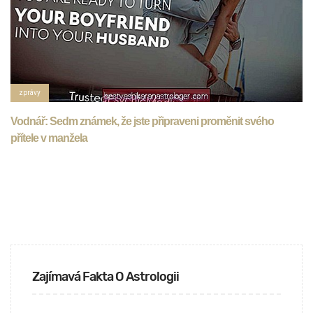
zprávy
Vodnář: Sedm známek, že jste připraveni proměnit svého
přítele v manžela
Zajímavá Fakta O Astrologii