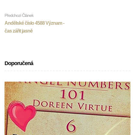
Předchozí Článek
Andělské číslo 4588 Význam -
čas zářit jasně
Doporučená