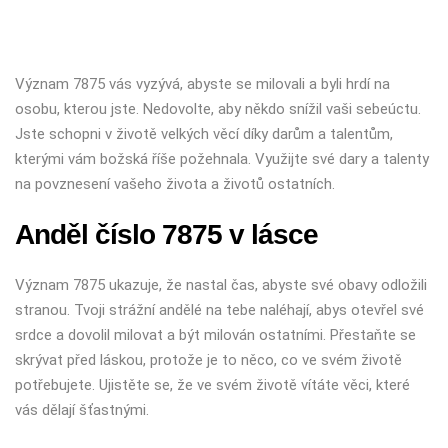
Význam 7875 vás vyzývá, abyste se milovali a byli hrdí na
osobu, kterou jste. Nedovolte, aby někdo snížil vaši sebeúctu.
Jste schopni v životě velkých věcí díky darům a talentům,
kterými vám božská říše požehnala. Využijte své dary a talenty
na povznesení vašeho života a životů ostatních.
Anděl číslo 7875 v lásce
Význam 7875 ukazuje, že nastal čas, abyste své obavy odložili
stranou. Tvoji strážní andělé na tebe naléhají, abys otevřel své
srdce a dovolil milovat a být milován ostatními. Přestaňte se
skrývat před láskou, protože je to něco, co ve svém životě
potřebujete. Ujistěte se, že ve svém životě vítáte věci, které
vás dělají šťastnými.