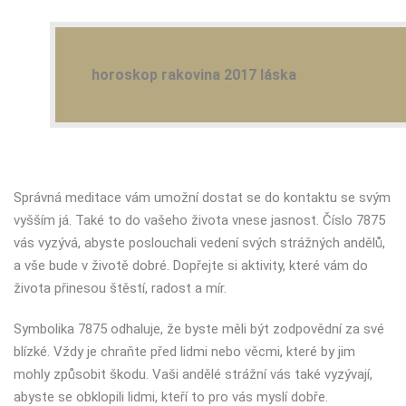
horoskop rakovina 2017 láska
Správná meditace vám umožní dostat se do kontaktu se svým
vyšším já. Také to do vašeho života vnese jasnost. Číslo 7875
vás vyzývá, abyste poslouchali vedení svých strážných andělů,
a vše bude v životě dobré. Dopřejte si aktivity, které vám do
života přinesou štěstí, radost a mír.
Symbolika 7875 odhaluje, že byste měli být zodpovědní za své
blízké. Vždy je chraňte před lidmi nebo věcmi, které by jim
mohly způsobit škodu. Vaši andělé strážní vás také vyzývají,
abyste se obklopili lidmi, kteří to pro vás myslí dobře.